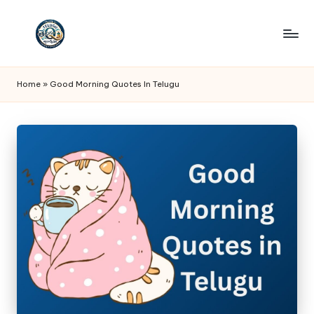
Skip
to
T
Telugu
content
Quotes
e
Home
»
Good Morning Quotes In Telugu
lu
g
u
Q
u
o
t
e
s