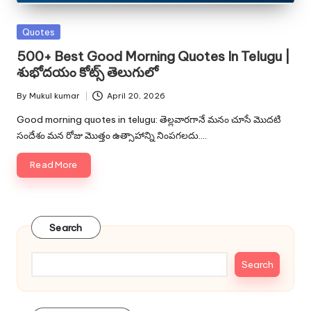
Posted
Quotes
in
500+ Best Good Morning Quotes In Telugu |
శుభోదయం కోట్స్ తెలుగులో
By
Mukul kumar
April 20, 2026
Posted
by
Good morning quotes in telugu: తెల్లవారగానే మనం చూసే మొదటి
సందేశం మన రోజు మొత్తం ఉత్సాహాన్ని నింపగలదు.…
Read More
Search
Search