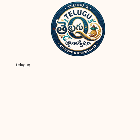
teluguq