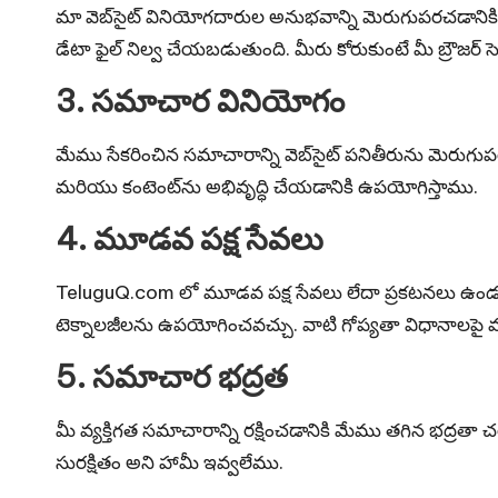
మా వెబ్‌సైట్ వినియోగదారుల అనుభవాన్ని మెరుగుపరచడానికి కు
e
డేటా ఫైల్ నిల్వ చేయబడుతుంది. మీరు కోరుకుంటే మీ బ్రౌజర్ సెట్ట
s
3. సమాచార వినియోగం
మేము సేకరించిన సమాచారాన్ని వెబ్‌సైట్ పనితీరును మెరుగ
మరియు కంటెంట్‌ను అభివృద్ధి చేయడానికి ఉపయోగిస్తాము.
4. మూడవ పక్ష సేవలు
TeluguQ.com లో మూడవ పక్ష సేవలు లేదా ప్రకటనలు ఉండవచ
టెక్నాలజీలను ఉపయోగించవచ్చు. వాటి గోప్యతా విధానాలపై
5. సమాచార భద్రత
మీ వ్యక్తిగత సమాచారాన్ని రక్షించడానికి మేము తగిన భద్రతా 
సురక్షితం అని హామీ ఇవ్వలేము.