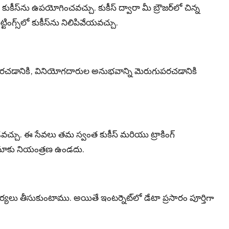
కీస్‌ను ఉపయోగించవచ్చు. కుకీస్ ద్వారా మీ బ్రౌజర్‌లో చిన్న
ింగ్స్‌లో కుకీస్‌ను నిలిపివేయవచ్చు.
ుపరచడానికి, వినియోగదారుల అనుభవాన్ని మెరుగుపరచడానికి
్చు. ఈ సేవలు తమ స్వంత కుకీస్ మరియు ట్రాకింగ్
 మాకు నియంత్రణ ఉండదు.
చర్యలు తీసుకుంటాము. అయితే ఇంటర్నెట్‌లో డేటా ప్రసారం పూర్తిగా