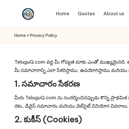
Home
Quotes
About us
Skip
T
to
Telugu
content
Quotes
el
Home
»
Privacy Policy
u
g
TeluguQ.com వద్ద మీ గోప్యత మాకు ఎంతో ముఖ్యమైనది. ఈ 
మీ సమాచారాన్ని ఎలా సేకరిస్తాము, ఉపయోగిస్తాము మరియు రక్షి
u
1. సమాచారం సేకరణ
Q
మీరు TeluguQ.com ను సందర్శించినప్పుడు కొన్ని ప్రాథమ
u
రకం, డివైస్ సమాచారం మరియు వెబ్‌సైట్ వినియోగ వివరాలు.
o
2. కుకీస్ (Cookies)
t