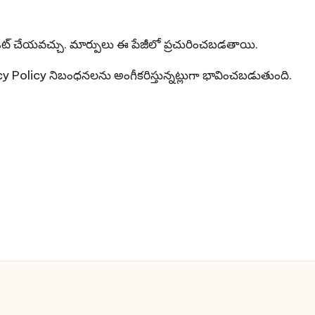
ట్ చేయవచ్చు. మార్పులు ఈ పేజీలో ప్రచురించబడతాయి.
olicy నిబంధనలను అంగీకరిస్తున్నట్లుగా భావించబడుతుంది.