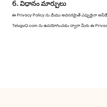
6. విధానం మార్పులు
ఈ Privacy Policy ను మేము అవసరమైతే ఎప్పుడైనా అప్‌డే
TeluguQ.com ను ఉపయోగించడం ద్వారా మీరు ఈ Privacy P