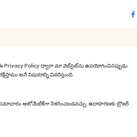
fa
Privacy Policy ద్వారా మా వెబ్‌సైట్‌ను ఉపయోగించినప్పుడు
స్తాము అనే విషయాన్ని వివరిస్తుంది.
ిక సమాచారం ఆటోమేటిక్‌గా సేకరించబడవచ్చు. ఉదాహరణకు బ్రౌజర్