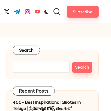
Subscribe
cebook.com
twitter.com
t.me
instagram.com
youtube.com
Search
Search
Recent Posts
400+ Best Inspirational Quotes In
Telugu | ప్రేరణాత్మక కోట్స్ తెలుగులో