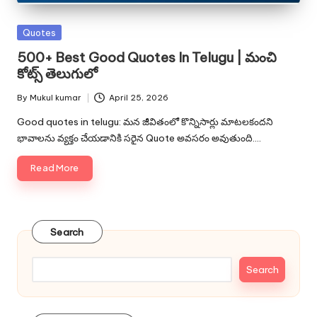
Posted
Quotes
in
500+ Best Good Quotes In Telugu | మంచి
కోట్స్ తెలుగులో
By
Mukul kumar
April 25, 2026
Posted
by
Good quotes in telugu: మన జీవితంలో కొన్నిసార్లు మాటలకందని
భావాలను వ్యక్తం చేయడానికి సరైన Quote అవసరం అవుతుంది.…
Read More
Search
Search