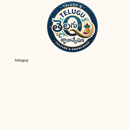
teluguq