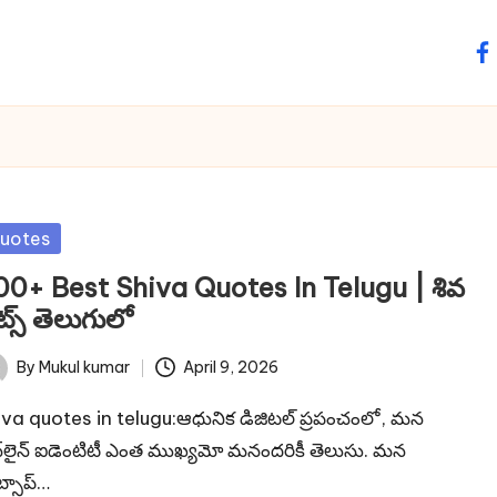
fa
sted
uotes
0+ Best Shiva Quotes In Telugu | శివ
ట్స్ తెలుగులో
By
Mukul kumar
April 9, 2026
ted
iva quotes in telugu:ఆధునిక డిజిటల్ ప్రపంచంలో, మన
్‌లైన్ ఐడెంటిటీ ఎంత ముఖ్యమో మనందరికీ తెలుసు. మన
్సాప్…