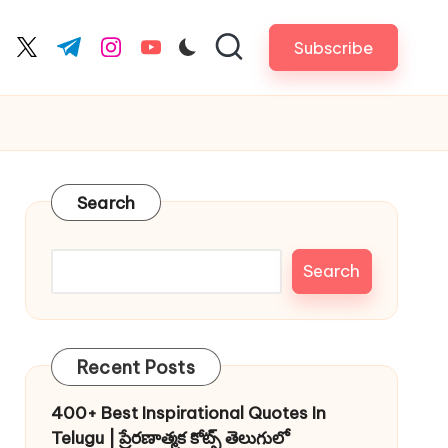
Subscribe
cebook.com
twitter.com
t.me
instagram.com
youtube.com
Search
Search
Recent Posts
400+ Best Inspirational Quotes In
Telugu | ప్రేరణాత్మక కోట్స్ తెలుగులో