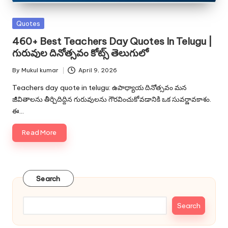
Posted
Quotes
in
460+ Best Teachers Day Quotes In Telugu |
గురువుల దినోత్సవం కోట్స్ తెలుగులో
By
Mukul kumar
April 9, 2026
Posted
by
Teachers day quote in telugu: ఉపాధ్యాయ దినోత్సవం మన
జీవితాలను తీర్చిదిద్దిన గురువులను గౌరవించుకోవడానికి ఒక సువర్ణావకాశం.
ఈ…
Read More
Search
Search