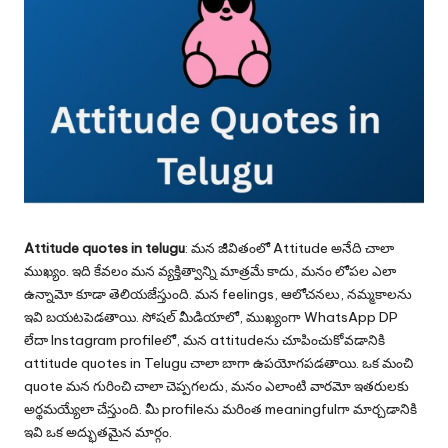
Attitude quotes in telugu
: మన జీవితంలో Attitude అనేది చాలా
ముఖ్యం. ఇది కేవలం మన వ్యక్తిత్వాన్ని మాత్రమే కాదు, మనం లోపల ఎలా
ఉన్నామో కూడా తెలియజేస్తుంది. మన feelings, ఆలోచనలు, నమ్మకాలను
ఇవి బయటపెడతాయి. సోషల్ మీడియాలో, ముఖ్యంగా WhatsApp DP
లేదా Instagram profileలో, మన attitudeను చూపించుకోవడానికి
attitude quotes in Telugu చాలా బాగా ఉపయోగపడతాయి. ఒక మంచి
quote మన గురించి చాలా చెప్పగలదు, మనం ఎలాంటి వారమో ఇతరులకు
అర్థమయ్యేలా చేస్తుంది. మీ profileను మరింత meaningfulగా మార్చడానికి
ఇవి ఒక అద్భుతమైన మార్గం.