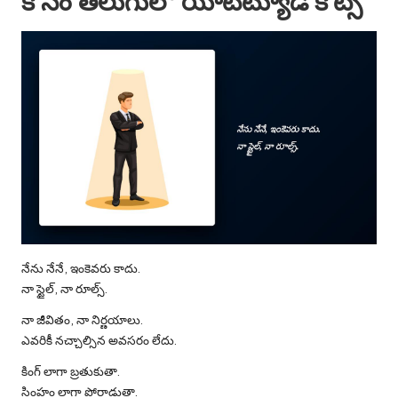
కోసం తెలుగులో యాటిట్యూడ్ కోట్స్
నేను నేనే, ఇంకెవరు కాదు.
నా స్టైల్, నా రూల్స్.
నా జీవితం, నా నిర్ణయాలు.
ఎవరికీ నచ్చాల్సిన అవసరం లేదు.
కింగ్ లాగా బ్రతుకుతా.
సింహం లాగా పోరాడుతా.