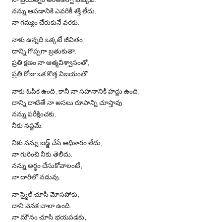
నన్ను ఆపడానికి ఎవరికీ శక్తి లేదు,
నా గమ్యం చేరుకునే వరకు.
నాకు ఉన్నది ఒక్కటే జీవితం,
దాన్ని గొప్పగా బ్రతుకుతా.
ప్రతి క్షణం నా ఆత్మవిశ్వాసంతో,
ప్రతి రోజు ఒక కొత్త విజయంతో.
నాకు ఓపిక ఉంది, కానీ నా సహనానికి హద్దు ఉంది,
దాన్ని దాటితే నా అసలు రూపాన్ని చూస్తావు.
నన్ను పరీక్షించకు,
నీకు నష్టమే.
నీకు నన్ను జడ్జ్ చేసే అధికారం లేదు,
నా గురించి నీకు తెలీదు.
నన్ను అర్థం చేసుకోవాలంటే,
నా దారిలో నడువు.
నా స్మైల్ చూసి మోసపోకు,
దాని వెనక చాలా ఉంది.
నా మౌనం చూసి భయపడకు,