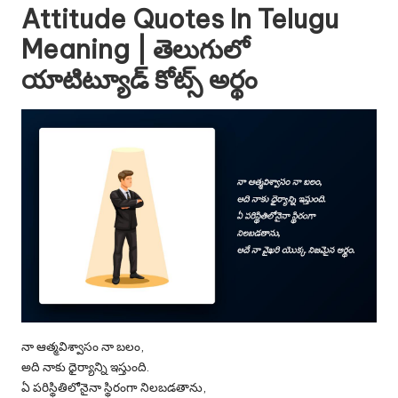
Attitude Quotes In Telugu
Meaning | తెలుగులో
యాటిట్యూడ్ కోట్స్ అర్థం
నా ఆత్మవిశ్వాసం నా బలం,
అది నాకు ధైర్యాన్ని ఇస్తుంది.
ఏ పరిస్థితిలోనైనా స్థిరంగా నిలబడతాను,