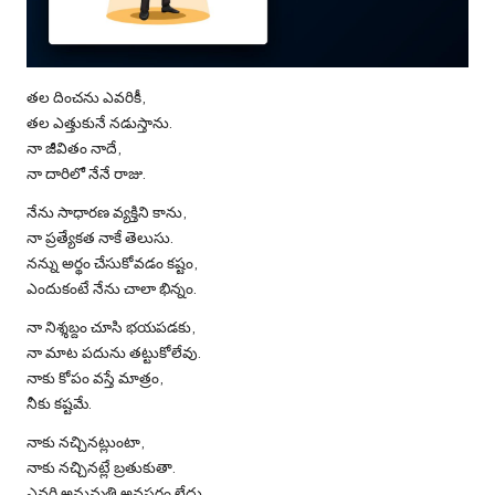
తల దించను ఎవరికీ,
తల ఎత్తుకునే నడుస్తాను.
నా జీవితం నాదే,
నా దారిలో నేనే రాజు.
నేను సాధారణ వ్యక్తిని కాను,
నా ప్రత్యేకత నాకే తెలుసు.
నన్ను అర్థం చేసుకోవడం కష్టం,
ఎందుకంటే నేను చాలా భిన్నం.
నా నిశ్శబ్దం చూసి భయపడకు,
నా మాట పదును తట్టుకోలేవు.
నాకు కోపం వస్తే మాత్రం,
నీకు కష్టమే.
నాకు నచ్చినట్లుంటా,
నాకు నచ్చినట్లే బ్రతుకుతా.
ఎవరి అనుమతి అవసరం లేదు,