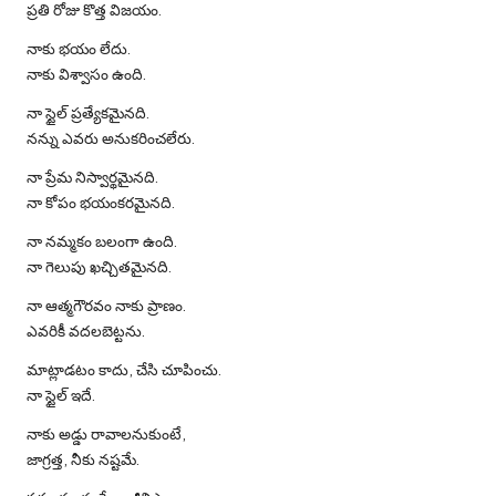
ప్రతి రోజు కొత్త విజయం.
నాకు భయం లేదు.
నాకు విశ్వాసం ఉంది.
నా స్టైల్ ప్రత్యేకమైనది.
నన్ను ఎవరు అనుకరించలేరు.
నా ప్రేమ నిస్వార్థమైనది.
నా కోపం భయంకరమైనది.
నా నమ్మకం బలంగా ఉంది.
నా గెలుపు ఖచ్చితమైనది.
నా ఆత్మగౌరవం నాకు ప్రాణం.
ఎవరికీ వదలబెట్టను.
మాట్లాడటం కాదు, చేసి చూపించు.
నా స్టైల్ ఇదే.
నాకు అడ్డు రావాలనుకుంటే,
జాగ్రత్త, నీకు నష్టమే.