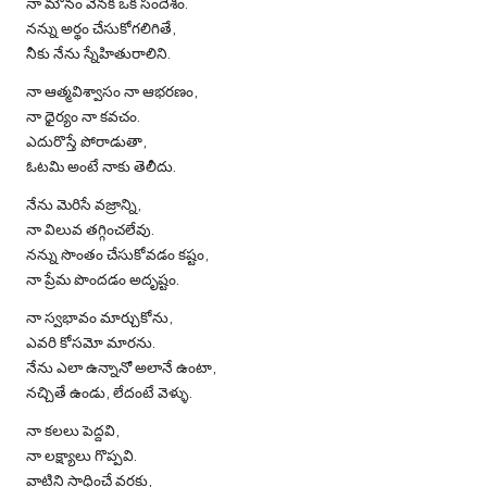
నా మౌనం వెనక ఒక సందేశం.
నన్ను అర్థం చేసుకోగలిగితే,
నీకు నేను స్నేహితురాలిని.
నా ఆత్మవిశ్వాసం నా ఆభరణం,
నా ధైర్యం నా కవచం.
ఎదురొస్తే పోరాడుతా,
ఓటమి అంటే నాకు తెలీదు.
నేను మెరిసే వజ్రాన్ని,
నా విలువ తగ్గించలేవు.
నన్ను సొంతం చేసుకోవడం కష్టం,
నా ప్రేమ పొందడం అదృష్టం.
నా స్వభావం మార్చుకోను,
ఎవరి కోసమో మారను.
నేను ఎలా ఉన్నానో అలానే ఉంటా,
నచ్చితే ఉండు, లేదంటే వెళ్ళు.
నా కలలు పెద్దవి,
నా లక్ష్యాలు గొప్పవి.
వాటిని సాధించే వరకు,