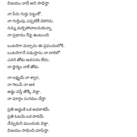
విజయం నాదే అని సాధిస్తా.
నా పేరు గుర్తు పెట్టుకో,
నా గుర్తింపు ఎప్పటికీ చెరగదు.
నన్ను మర్చిపోవాలనుకున్నా,
నా ప్రభావం నీపై ఉంటుంది.
ఒంటరిగా వచ్చాను ఈ ప్రపంచంలోకి,
ఒంటరిగానే నడుస్తాను నా దారిలో.
ఎవరి తోడు అవసరం లేదు,
నా ధైర్యం నాకే తోడు.
నా లక్ష్యమే నా శ్వాస,
నా గెలుపే నా ఆశ.
అడ్డు వస్తే తొక్కి వెళ్తా,
నా మార్గం సుగమం చేస్తా.
ప్రతి అడ్డంకి ఒక అవకాశమే,
ప్రతి ఓటమి ఒక పాఠమే.
నేర్చుకుని ముందుకు వెళ్తా,
విజయం సాధించి చూపిస్తా.