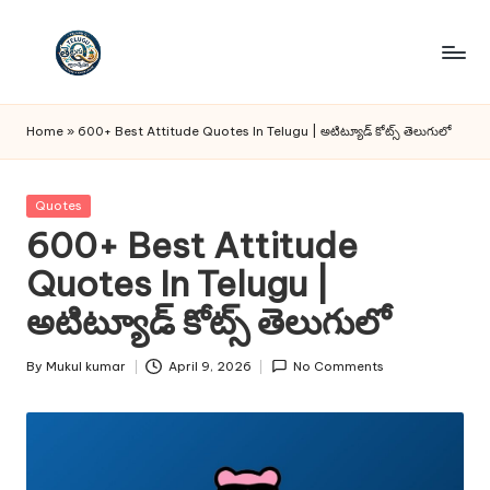
Skip
to
T
Telugu
content
Quotes
e
Home
»
600+ Best Attitude Quotes In Telugu | అటిట్యూడ్ కోట్స్ తెలుగులో
lu
g
Posted
Quotes
in
600+ Best Attitude
u
Quotes In Telugu |
Q
అటిట్యూడ్ కోట్స్ తెలుగులో
u
o
By
Mukul kumar
April 9, 2026
No Comments
Posted
t
by
e
s