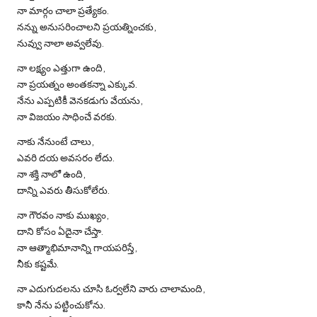
నా మార్గం చాలా ప్రత్యేకం.
నన్ను అనుసరించాలని ప్రయత్నించకు,
నువ్వు నాలా అవ్వలేవు.
నా లక్ష్యం ఎత్తుగా ఉంది,
నా ప్రయత్నం అంతకన్నా ఎక్కువ.
నేను ఎప్పటికీ వెనకడుగు వేయను,
నా విజయం సాధించే వరకు.
నాకు నేనుంటే చాలు,
ఎవరి దయ అవసరం లేదు.
నా శక్తి నాలో ఉంది,
దాన్ని ఎవరు తీసుకోలేరు.
నా గౌరవం నాకు ముఖ్యం,
దాని కోసం ఏదైనా చేస్తా.
నా ఆత్మాభిమానాన్ని గాయపరిస్తే,
నీకు కష్టమే.
నా ఎదుగుదలను చూసి ఓర్వలేని వారు చాలామంది,
కానీ నేను పట్టించుకోను.