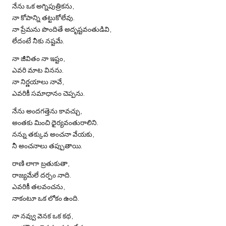
నేను ఒక అగ్నిపుత్రికను,
నా కోపాన్ని తట్టుకోలేవు.
నా ప్రేమను పొందితే అదృష్టవంతుడివి,
లేదంటే నీకు నష్టమే.
నా జీవితం నా ఇష్టం,
ఎవరి మాట వినను.
నా నిర్ణయాలు నావే,
ఎవరికీ సమాధానం చెప్పను.
నేను అందగత్తెను కావచ్చు,
అంతకు మించి ధైర్యవంతురాలిని.
నన్ను తక్కువ అంచనా వేయకు,
నీ అంచనాలు తప్పుతాయి.
రాణి లాగా బ్రతుకుతా,
రాజ్యమేలే దర్పం నాది.
ఎవరికీ తలవంచను,
నాకంటూ ఒక లోకం ఉంది.
నా నవ్వు వెనక ఒక కథ,