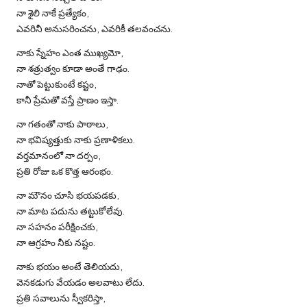
నా శైలి నాకే ప్రత్యేకం,
ఎవరినీ అనుసరించను, ఎవరికీ తలవంచను.
నాకు స్నేహం ఎంత ముఖ్యమో,
నా శత్రుత్వం కూడా అంతే గాఢం.
నాతో పెట్టుకుంటే కష్టం,
కానీ ప్రేమతో వస్తే ప్రాణం ఇస్తా.
నా గతంతో నాకు పాఠాలు,
నా భవిష్యత్తుకు నాకు ప్రణాళికలు.
వర్తమానంలో నా దర్పం,
ప్రతి రోజు ఒక కొత్త ఆరంభం.
నా మౌనం చూసి భయపడకు,
నా మాట పదును తట్టుకోలేవు.
నా సహనం పరీక్షించకు,
నా ఆగ్రహం నీకు నష్టం.
నాకు భయం అంటే తెలియదు,
వెనకడుగు వేయడం అలవాటు లేదు.
ప్రతి సవాలును స్వీకరిస్తా,