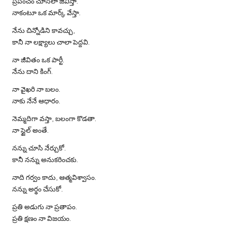
ప్రపంచం చూసేలా జీవిస్తా.
నాకంటూ ఒక మార్క్ వేస్తా.
నేను చిన్నోడిని కావచ్చు,
కానీ నా లక్ష్యాలు చాలా పెద్దవి.
నా జీవితం ఒక పార్టీ.
నేను దాని కింగ్.
నా వైఖరి నా బలం.
నాకు నేనే ఆధారం.
నెమ్మదిగా వస్తా, బలంగా కొడతా.
నా స్టైల్ అంతే.
నన్ను చూసి నేర్చుకో.
కానీ నన్ను అనుకరించకు.
నాది గర్వం కాదు, ఆత్మవిశ్వాసం.
నన్ను అర్థం చేసుకో.
ప్రతి అడుగు నా ప్రతాపం.
ప్రతి క్షణం నా విజయం.