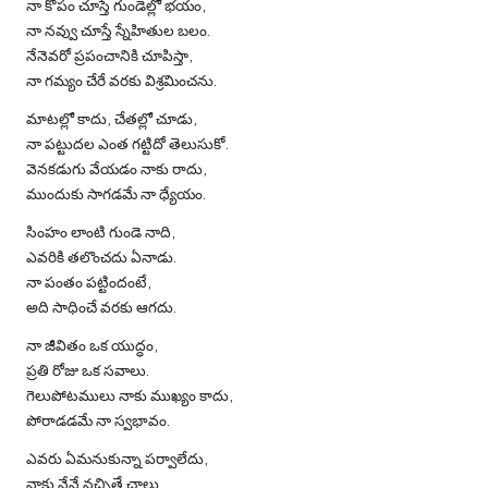
నా కోపం చూస్తే గుండెల్లో భయం,
నా నవ్వు చూస్తే స్నేహితుల బలం.
నేనెవరో ప్రపంచానికి చూపిస్తా,
నా గమ్యం చేరే వరకు విశ్రమించను.
మాటల్లో కాదు, చేతల్లో చూడు,
నా పట్టుదల ఎంత గట్టిదో తెలుసుకో.
వెనకడుగు వేయడం నాకు రాదు,
ముందుకు సాగడమే నా ధ్యేయం.
సింహం లాంటి గుండె నాది,
ఎవరికి తలొంచదు ఏనాడు.
నా పంతం పట్టిందంటే,
అది సాధించే వరకు ఆగదు.
నా జీవితం ఒక యుద్ధం,
ప్రతి రోజు ఒక సవాలు.
గెలుపోటములు నాకు ముఖ్యం కాదు,
పోరాడడమే నా స్వభావం.
ఎవరు ఏమనుకున్నా పర్వాలేదు,
నాకు నేనే నచ్చితే చాలు.