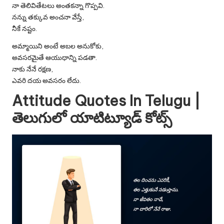
నా తెలివితేటలు అంతకన్నా గొప్పవి.
నన్ను తక్కువ అంచనా వేస్తే,
నీకే నష్టం.
అమ్మాయిని అంటే అబల అనుకోకు,
అవసరమైతే ఆయుధాన్ని పడతా.
నాకు నేనే రక్షణ,
ఎవరి దయ అవసరం లేదు.
Attitude Quotes In Telugu |
తెలుగులో యాటిట్యూడ్ కోట్స్