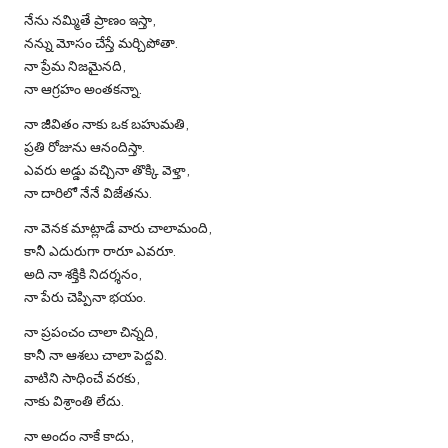
నేను నమ్మితే ప్రాణం ఇస్తా,
నన్ను మోసం చేస్తే మర్చిపోతా.
నా ప్రేమ నిజమైనది,
నా ఆగ్రహం అంతకన్నా.
నా జీవితం నాకు ఒక బహుమతి,
ప్రతి రోజును ఆనందిస్తా.
ఎవరు అడ్డు వచ్చినా తొక్కి వెళ్తా,
నా దారిలో నేనే విజేతను.
నా వెనక మాట్లాడే వారు చాలామంది,
కానీ ఎదురుగా రారూ ఎవరూ.
అది నా శక్తికి నిదర్శనం,
నా పేరు చెప్పినా భయం.
నా ప్రపంచం చాలా చిన్నది,
కానీ నా ఆశలు చాలా పెద్దవి.
వాటిని సాధించే వరకు,
నాకు విశ్రాంతి లేదు.
నా అందం నాకే కాదు,