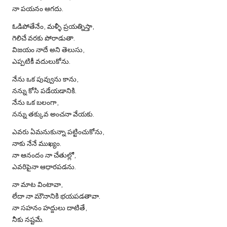
నా పయనం ఆగదు.
ఓడిపోతేనేం, మళ్ళీ ప్రయత్నిస్తా,
గెలిచే వరకు పోరాడుతా.
విజయం నాదే అని తెలుసు,
ఎప్పటికీ వదులుకోను.
నేను ఒక పువ్వును కాను,
నన్ను కోసి పడేయడానికి.
నేను ఒక బలంగా,
నన్ను తక్కువ అంచనా వేయకు.
ఎవరు ఏమనుకున్నా పట్టించుకోను,
నాకు నేనే ముఖ్యం.
నా ఆనందం నా చేతుల్లో,
ఎవరిపైనా ఆధారపడను.
నా మాట వింటావా,
లేదా నా మౌనానికి భయపడతావా.
నా సహనం హద్దులు దాటితే,
నీకు నష్టమే.