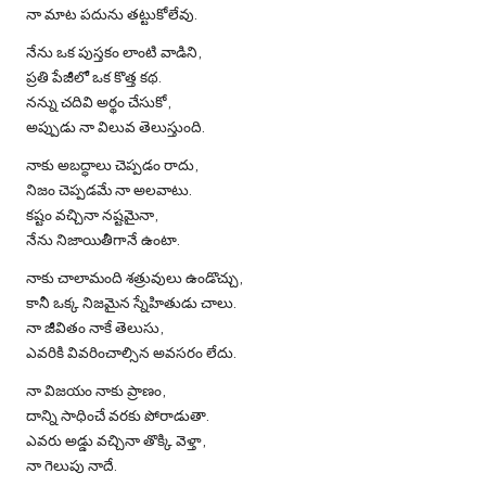
నా మాట పదును తట్టుకోలేవు.
నేను ఒక పుస్తకం లాంటి వాడిని,
ప్రతి పేజీలో ఒక కొత్త కథ.
నన్ను చదివి అర్థం చేసుకో,
అప్పుడు నా విలువ తెలుస్తుంది.
నాకు అబద్ధాలు చెప్పడం రాదు,
నిజం చెప్పడమే నా అలవాటు.
కష్టం వచ్చినా నష్టమైనా,
నేను నిజాయితీగానే ఉంటా.
నాకు చాలామంది శత్రువులు ఉండొచ్చు,
కానీ ఒక్క నిజమైన స్నేహితుడు చాలు.
నా జీవితం నాకే తెలుసు,
ఎవరికి వివరించాల్సిన అవసరం లేదు.
నా విజయం నాకు ప్రాణం,
దాన్ని సాధించే వరకు పోరాడుతా.
ఎవరు అడ్డు వచ్చినా తొక్కి వెళ్తా,
నా గెలుపు నాదే.