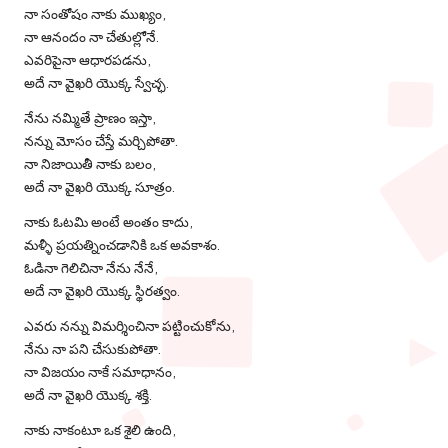
నా సంతోషం నాకు ముఖ్యం,
నా ఆనందం నా చేతుల్లోనే.
ఎవరిపైనా ఆధారపడను,
అదే నా వైఖరి యొక్క స్వేచ్ఛ.
నేను నమ్మితే ప్రాణం ఇస్తా,
నన్ను మోసం చేస్తే మర్చిపోతా.
నా నిజాయితీ నాకు బలం,
అదే నా వైఖరి యొక్క సూత్రం.
నాకు ఓటమి అంటే అంతం కాదు,
మళ్ళీ ప్రయత్నించడానికి ఒక అవకాశం.
ఓడినా గెలిచినా నేను నేనే,
అదే నా వైఖరి యొక్క స్థిరత్వం.
ఎవరు నన్ను విమర్శించినా పట్టించుకోను,
నేను నా పని చేసుకుపోతా.
నా విజయం నాకే సమాధానం,
అదే నా వైఖరి యొక్క శక్తి.
నాకు నాకంటూ ఒక శైలి ఉంది,