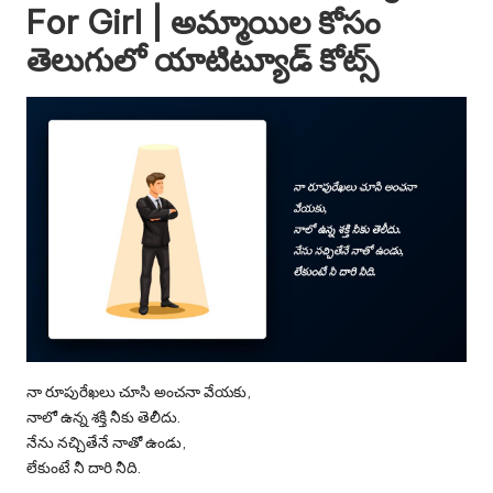
For Girl | అమ్మాయిల కోసం
తెలుగులో యాటిట్యూడ్ కోట్స్
నా రూపురేఖలు చూసి అంచనా వేయకు,
నాలో ఉన్న శక్తి నీకు తెలీదు.
నేను నచ్చితేనే నాతో ఉండు,
లేకుంటే నీ దారి నీది.