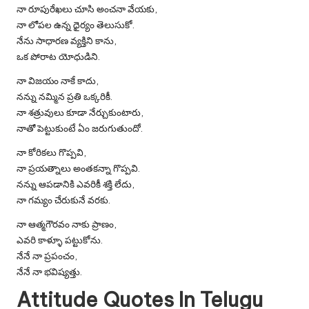
నా రూపురేఖలు చూసి అంచనా వేయకు,
నా లోపల ఉన్న ధైర్యం తెలుసుకో.
నేను సాధారణ వ్యక్తిని కాను,
ఒక పోరాట యోధుడిని.
నా విజయం నాకే కాదు,
నన్ను నమ్మిన ప్రతి ఒక్కరికీ.
నా శత్రువులు కూడా నేర్చుకుంటారు,
నాతో పెట్టుకుంటే ఏం జరుగుతుందో.
నా కోరికలు గొప్పవి,
నా ప్రయత్నాలు అంతకన్నా గొప్పవి.
నన్ను ఆపడానికి ఎవరికీ శక్తి లేదు,
నా గమ్యం చేరుకునే వరకు.
నా ఆత్మగౌరవం నాకు ప్రాణం,
ఎవరి కాళ్ళూ పట్టుకోను.
నేనే నా ప్రపంచం,
నేనే నా భవిష్యత్తు.
Attitude Quotes In Telugu