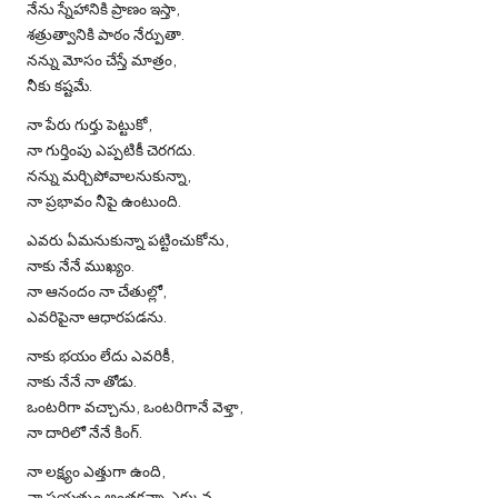
నేను స్నేహానికి ప్రాణం ఇస్తా,
శత్రుత్వానికి పాఠం నేర్పుతా.
నన్ను మోసం చేస్తే మాత్రం,
నీకు కష్టమే.
నా పేరు గుర్తు పెట్టుకో,
నా గుర్తింపు ఎప్పటికీ చెరగదు.
నన్ను మర్చిపోవాలనుకున్నా,
నా ప్రభావం నీపై ఉంటుంది.
ఎవరు ఏమనుకున్నా పట్టించుకోను,
నాకు నేనే ముఖ్యం.
నా ఆనందం నా చేతుల్లో,
ఎవరిపైనా ఆధారపడను.
నాకు భయం లేదు ఎవరికీ,
నాకు నేనే నా తోడు.
ఒంటరిగా వచ్చాను, ఒంటరిగానే వెళ్తా,
నా దారిలో నేనే కింగ్.
నా లక్ష్యం ఎత్తుగా ఉంది,
నా ప్రయత్నం అంతకన్నా ఎక్కువ.