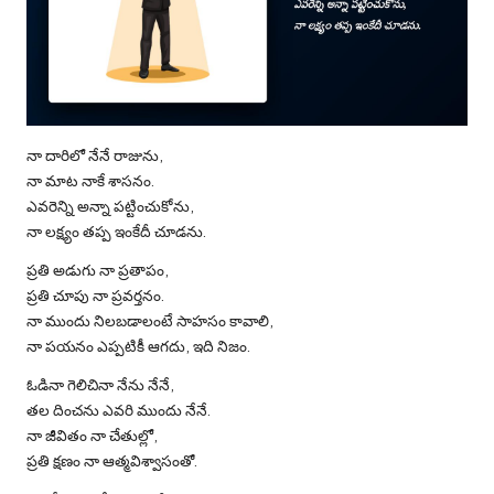
నా దారిలో నేనే రాజును,
నా మాట నాకే శాసనం.
ఎవరెన్ని అన్నా పట్టించుకోను,
నా లక్ష్యం తప్ప ఇంకేదీ చూడను.
ప్రతి అడుగు నా ప్రతాపం,
ప్రతి చూపు నా ప్రవర్తనం.
నా ముందు నిలబడాలంటే సాహసం కావాలి,
నా పయనం ఎప్పటికీ ఆగదు, ఇది నిజం.
ఓడినా గెలిచినా నేను నేనే,
తల దించను ఎవరి ముందు నేనే.
నా జీవితం నా చేతుల్లో,
ప్రతి క్షణం నా ఆత్మవిశ్వాసంతో.