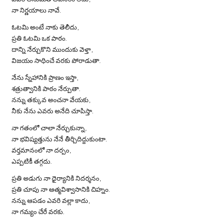
నా నిర్ణయాలు నావే.
ఓటమి అంటే నాకు తెలీదు,
ప్రతి ఓటమి ఒక పాఠం.
దాన్ని నేర్చుకొని ముందుకు వెళ్తా,
విజయం సాధించే వరకు పోరాడుతా.
నేను స్నేహానికి ప్రాణం ఇస్తా,
శత్రుత్వానికి పాఠం నేర్పుతా.
నన్ను తక్కువ అంచనా వేయకు,
నీకు నేను ఎవరు అనేది చూపిస్తా.
నా గతంలో చాలా నేర్చుకున్నా,
నా భవిష్యత్తును నేనే తీర్చిదిద్దుకుంటా.
వర్తమానంలో నా దర్పం,
ఎప్పటికీ తగ్గదు.
ప్రతి అడుగు నా ధైర్యానికి నిదర్శనం,
ప్రతి చూపు నా ఆత్మవిశ్వాసానికి చిహ్నం.
నన్ను ఆపడం ఎవరి వల్లా కాదు,
నా గమ్యం చేరే వరకు.