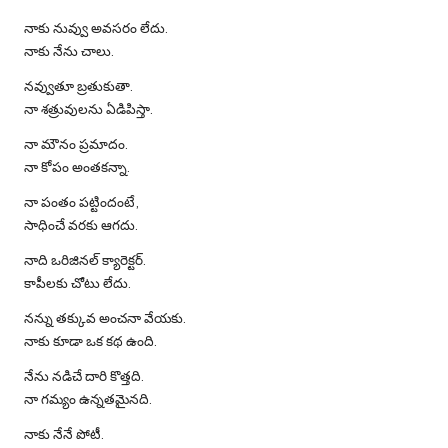
నాకు నువ్వు అవసరం లేదు.
నాకు నేను చాలు.
నవ్వుతూ బ్రతుకుతా.
నా శత్రువులను ఏడిపిస్తా.
నా మౌనం ప్రమాదం.
నా కోపం అంతకన్నా.
నా పంతం పట్టిందంటే,
సాధించే వరకు ఆగదు.
నాది ఒరిజినల్ క్యారెక్టర్.
కాపీలకు చోటు లేదు.
నన్ను తక్కువ అంచనా వేయకు.
నాకు కూడా ఒక కథ ఉంది.
నేను నడిచే దారి కొత్తది.
నా గమ్యం ఉన్నతమైనది.
నాకు నేనే పోటీ.