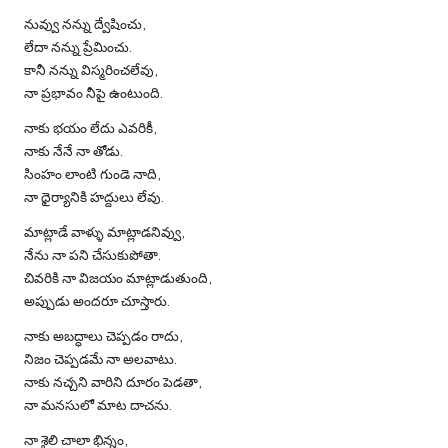
నువ్వు నన్ను ద్వేషించు,
లేదా నన్ను ప్రేమించు.
కానీ నన్ను విస్మరించలేవు,
నా ప్రభావం నీపై ఉంటుంది.
నాకు భయం లేదు ఎవరికీ,
నాకు నేనే నా తోడు.
సింహం లాంటి గుండె నాది,
నా ధైర్యానికి హద్దులు లేవు.
మాట్లాడే వాళ్ళు మాట్లాడనివ్వు,
నేను నా పని చేసుకుపోతా.
చివరికి నా విజయం మాట్లాడుతుంది,
అప్పుడు అందరూ చూస్తారు.
నాకు అబద్ధాలు చెప్పడం రాదు,
నిజం చెప్పడమే నా అలవాటు.
నాకు నచ్చని వారిని దూరం పెడతా,
నా మనసులో మాట దాచను.
నా శైలి చాలా భిన్నం,