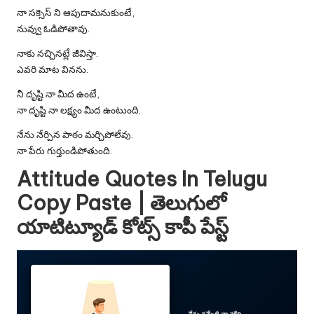
నా సక్సెస్ ని ఆపుదామనుకుంటే,
నువ్వు ఓడిపోతావు.
నాకు నచ్చినట్లే జీవిస్తా.
ఎవరి మాట వినను.
నీ దృష్టి నా మీద ఉంటే,
నా దృష్టి నా లక్ష్యం మీద ఉంటుంది.
నేను నేర్పిన పాఠం మర్చిపోలేవు.
నా పేరు గుర్తుండిపోతుంది.
Attitude Quotes In Telugu
Copy Paste | తెలుగులో
యాటిట్యూడ్ కోట్స్ కాపీ పేస్ట్