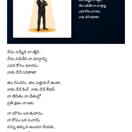
నేను నమ్మేది నా శక్తిని,
నేను నడిచేది నా మార్గాన్ని.
ఎవరి కోసం మారను,
నాకు నేనే సరిపోతా.
తల దించను, తల ఎత్తుకునే ఉంటా,
నాకు నేనే కింగ్, నాకు నేనే లీడర్.
నా జీవితం నా చేతుల్లో,
ప్రతి క్షణం నా ఆట.
నా మౌనం ఒక తుఫాను,
నా కోపం ఒక సునామీ.
నన్ను తక్కువ అంచనా వేయకు,