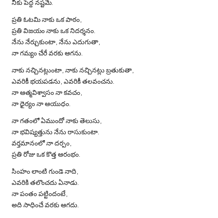
నీకు పెద్ద నష్టమే.
ప్రతి ఓటమి నాకు ఒక పాఠం,
ప్రతి విజయం నాకు ఒక నిదర్శనం.
నేను నేర్చుకుంటా, నేను ఎదుగుతా,
నా గమ్యం చేరే వరకు ఆగను.
నాకు నచ్చినట్లుంటా, నాకు నచ్చినట్లు బ్రతుకుతా,
ఎవరికీ భయపడను, ఎవరికీ తలవంచను.
నా ఆత్మవిశ్వాసం నా కవచం,
నా ధైర్యం నా ఆయుధం.
నా గతంలో ఏముందో నాకు తెలుసు,
నా భవిష్యత్తును నేను రాసుకుంటా.
వర్తమానంలో నా దర్పం,
ప్రతి రోజు ఒక కొత్త ఆరంభం.
సింహం లాంటి గుండె నాది,
ఎవరికి తలొంచదు ఏనాడు.
నా పంతం పట్టిందంటే,
అది సాధించే వరకు ఆగదు.