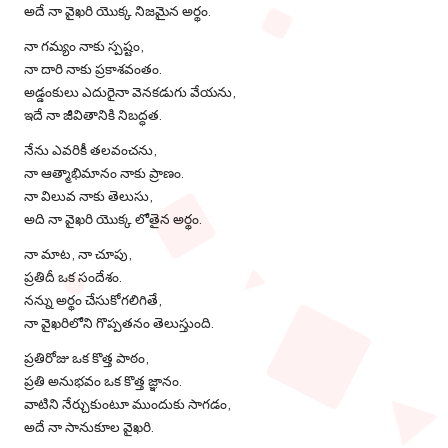
అదే నా వైఖరి యొక్క నిజమైన అర్థం.
నా గమ్యం నాకు స్పష్టం,
నా దారి నాకు ప్రకాశవంతం.
అడ్డంకులు ఎదురైనా వెనకడుగు వేయను,
ఇదే నా జీవితానికి నిబద్ధత.
నేను ఎవరికీ తలవంచను,
నా ఆత్మాభిమానం నాకు ప్రాణం.
నా విలువ నాకు తెలుసు,
అది నా వైఖరి యొక్క లోతైన అర్థం.
నా మాట, నా చూపు,
ప్రతిదీ ఒక సందేశం.
నన్ను అర్థం చేసుకోగలిగితే,
నా వైఖరిలోని గొప్పతనం తెలుస్తుంది.
ప్రతిరోజు ఒక కొత్త పాఠం,
ప్రతి అనుభవం ఒక కొత్త జ్ఞానం.
వాటిని నేర్చుకుంటూ ముందుకు సాగడం,
అదే నా సానుకూల వైఖరి.