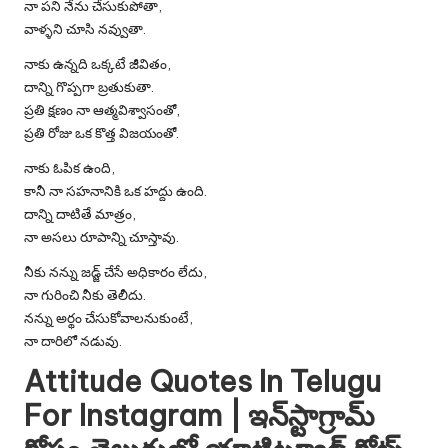
నా పని నేను చేసుకుపోతా,
వాళ్ళని చూసి నవ్వుతా.
నాకు ఉన్నది ఒక్కటే జీవితం,
దాన్ని గొప్పగా బ్రతుకుతా.
ప్రతి క్షణం నా ఆత్మవిశ్వాసంతో,
ప్రతి రోజు ఒక కొత్త విజయంతో.
నాకు ఓపిక ఉంది,
కానీ నా సహనానికి ఒక హద్దు ఉంది.
దాన్ని దాటితే మాత్రం,
నా అసలు రూపాన్ని చూస్తావు.
నీకు నన్ను జడ్జ్ చేసే అధికారం లేదు,
నా గురించి నీకు తెలీదు.
నన్ను అర్థం చేసుకోవాలనుకుంటే,
నా దారిలో నడువు.
Attitude Quotes In Telugu
For Instagram | ఇన్‌స్టాగ్రామ్