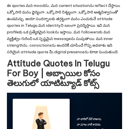
ఈ quotes మన moodను, మన current situationను reflect చేస్తాయి.
ఒక్కోసారి మనం ధైర్యంగా, ఒక్కోసారి నిశ్శబ్దంగా, ఒక్కోసారి ఆత్మవిశ్వాసంతో
ఉండవచ్చు. ఆయా సందర్భాలకు తగ్గట్టుగా మనం ఎంచుకునే attitude
quotes in Telugu మన identityని బలంగా ప్రదర్శిస్తాయి. ఇవి మన
profileకు ఒక ప్రత్యేకమైన lookను ఇస్తాయి, మన followersకు మన
వ్యక్తిత్వం గురించి ఒక స్పష్టమైన messageను పంపుతాయి. మన inner
strengthను, convictionsను అందరికీ చూపించే గొప్ప అవకాశం ఇది.
సరియైన attitude quote మీ digital presenceను కూడా పెంచుతుంది.
Attitude Quotes In Telugu
For Boy | అబ్బాయిల కోసం
తెలుగులో యాటిట్యూడ్ కోట్స్