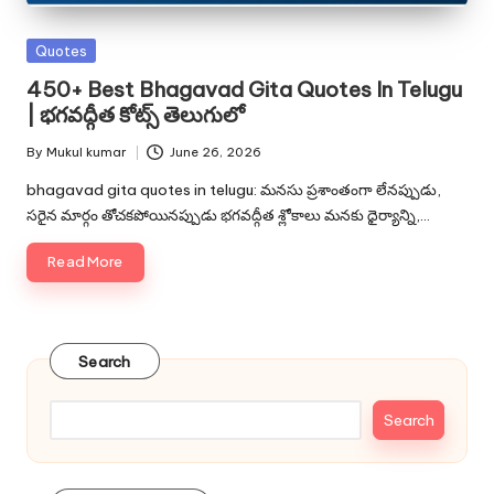
Posted
Quotes
in
450+ Best Bhagavad Gita Quotes In Telugu
| భగవద్గీత కోట్స్ తెలుగులో
By
Mukul kumar
June 26, 2026
Posted
by
bhagavad gita quotes in telugu: మనసు ప్రశాంతంగా లేనప్పుడు,
సరైన మార్గం తోచకపోయినప్పుడు భగవద్గీత శ్లోకాలు మనకు ధైర్యాన్ని,…
Read More
Search
Search