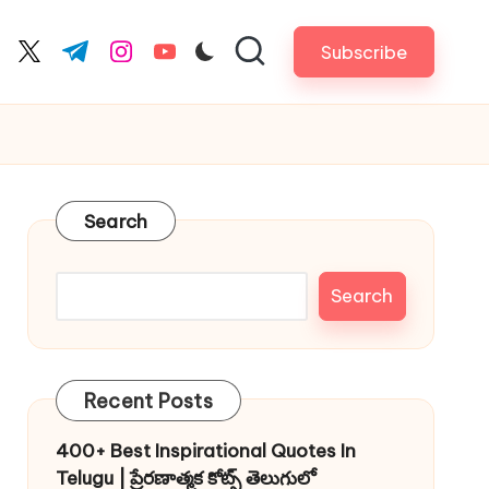
Subscribe
cebook.com
twitter.com
t.me
instagram.com
youtube.com
Search
Search
Recent Posts
400+ Best Inspirational Quotes In
Telugu | ప్రేరణాత్మక కోట్స్ తెలుగులో