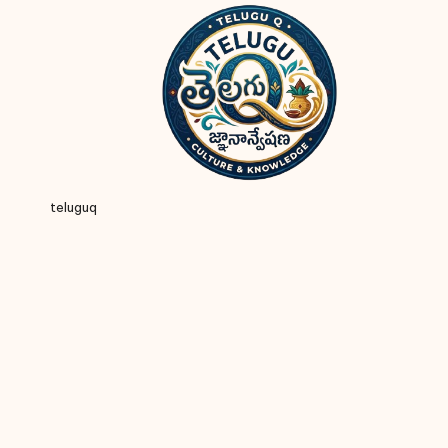
teluguq