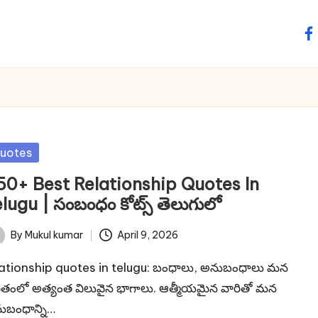
fa
sted
uotes
50+ Best Relationship Quotes In
lugu | సంబంధం కోట్స్ తెలుగులో
By
Mukul kumar
April 9, 2026
ted
lationship quotes in telugu: బంధాలు, అనుబంధాలు మన
వితంలో అత్యంత విలువైన భాగాలు. ఆత్మీయమైన వారితో మన
ుబంధాన్ని…