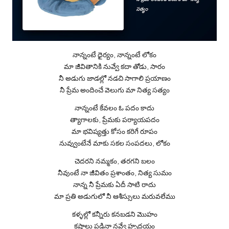
నాన్నంటే ధైర్యం, నాన్నంటే లోకం
మా జీవితానికి నువ్వే కదా తోడు, సారం
నీ అడుగు జాడల్లో నడచి సాగాలి ప్రయాణం
నీ ప్రేమ అందించే వెలుగు మా నిత్య సత్యం
నాన్నంటే కేవలం ఓ పదం కాదు
త్యాగాలకు, ప్రేమకు పర్యాయపదం
మా భవిష్యత్తు కోసం కరిగే రూపం
నువ్వుంటేనే మాకు సకల సంపదలు, లోకం
చెదరని నమ్మకం, తరగని బలం
నీవుంటే నా జీవితం ప్రశాంతం, నిత్య సుమం
నాన్న నీ ప్రేమకు ఏదీ సాటి రాదు
మా ప్రతి అడుగులో నీ ఆశీస్సులు మరువలేము
కళ్ళల్లో కన్నీరు కనబడని మొహం
కష్టాలు పడినా నవ్వే హృదయం