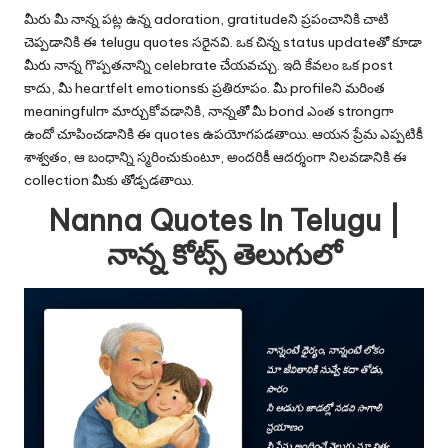
మీరు మీ నాన్న పట్ల ఉన్న adoration, gratitudeని ప్రపంచానికి చాటి
చెప్పడానికి ఈ telugu quotes సరైనవి. ఒక చిన్న status updateతో కూడా
మీరు నాన్న గొప్పతనాన్ని celebrate చేయవచ్చు. ఇది కేవలం ఒక post
కాదు, మీ heartfelt emotionsకు ప్రతిరూపం. మీ profileని మరింత
meaningfulగా మార్చుకోవడానికి, నాన్నతో మీ bond ఎంత strongగా
ఉందో చూపించడానికి ఈ quotes ఉపయోగపడతాయి. ఆయన ప్రేమ ఎప్పటికీ
శాశ్వతం, ఆ బంధాన్ని స్మరించుకుంటూ, అందరికీ ఆదర్శంగా నిలవడానికి ఈ
collection మీకు తోడ్పడతాయి.
Nanna Quotes In Telugu |
నాన్న కోట్స్ తెలుగులో