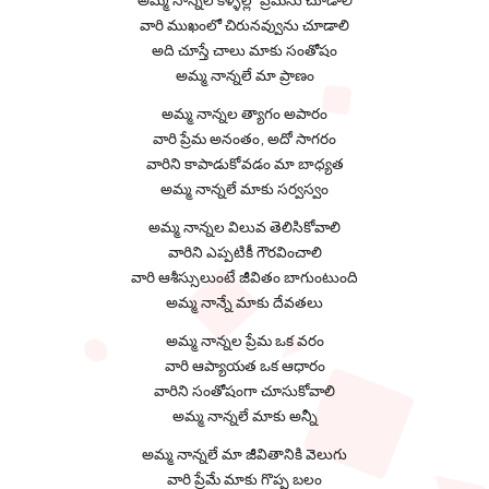
వారి ముఖంలో చిరునవ్వును చూడాలి
అది చూస్తే చాలు మాకు సంతోషం
అమ్మ నాన్నలే మా ప్రాణం
అమ్మ నాన్నల త్యాగం అపారం
వారి ప్రేమ అనంతం, అదో సాగరం
వారిని కాపాడుకోవడం మా బాధ్యత
అమ్మ నాన్నలే మాకు సర్వస్వం
అమ్మ నాన్నల విలువ తెలిసికోవాలి
వారిని ఎప్పటికీ గౌరవించాలి
వారి ఆశీస్సులుంటే జీవితం బాగుంటుంది
అమ్మ నాన్నే మాకు దేవతలు
అమ్మ నాన్నల ప్రేమ ఒక వరం
వారి ఆప్యాయత ఒక ఆధారం
వారిని సంతోషంగా చూసుకోవాలి
అమ్మ నాన్నలే మాకు అన్నీ
అమ్మ నాన్నలే మా జీవితానికి వెలుగు
వారి ప్రేమే మాకు గొప్ప బలం