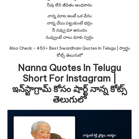
నీవు లేని జీవితం అంధకారం
నాన్న మాట అంటే ఒక వేదం
నాన్న చేయి పట్టుకుంటే భద్రం
నీ నవ్వు మా ఆనందం
నువ్వుంటే చాలు మాకు స్వర్గం
Also Check:-
450+ Best Swardham Quotes In Telugu | స్వార్థం
కోట్స్ తెలుగులో
Nanna Quotes In Telugu
Short For Instagram |
ఇన్‌స్టాగ్రామ్ కోసం షార్ట్ నాన్న కోట్స్
తెలుగులో