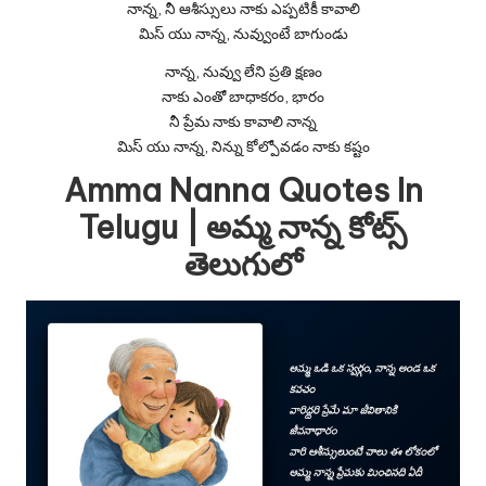
నాన్న, నీ ఆశీస్సులు నాకు ఎప్పటికీ కావాలి
మిస్ యు నాన్న, నువ్వుంటే బాగుండు
నాన్న, నువ్వు లేని ప్రతి క్షణం
నాకు ఎంతో బాధాకరం, భారం
నీ ప్రేమ నాకు కావాలి నాన్న
మిస్ యు నాన్న, నిన్ను కోల్పోవడం నాకు కష్టం
Amma Nanna Quotes In
Telugu | అమ్మ నాన్న కోట్స్
తెలుగులో