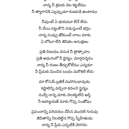
నాన్న నీ శ్రమకు వెల కట్టలేము
నీ త్యాగానికి ఎల్లప్పుడూ రుణపడి ఉంటాము
నీవుంటే ఏ భయమూ లేనే లేదు
నీ చేయి పట్టుకొని నడుస్తుంటే భద్రం
నాన్న నువ్వు తోడుంటే చాలు మాకు
ఏ లోటూ లేని జీవితం అనుక్షణం
ప్రతి విజయం వెనుక నీ ప్రోత్సాహం
ప్రతి అడుగులో నీ ధైర్యం, మార్గదర్శనం
నాన్న నీ రుణం తీర్చుకోలేము ఎన్నడూ
నీ ప్రేమకు మించిన బంధం మరొకటి లేదు
మా కోసమే బ్రతికే మహానుభావుడు
కష్టాలెన్ని వచ్చినా కదలని స్థైర్యం
నువ్వే నాన్న మాకు వెలకట్టలేని ఆస్తి
నీ ఆప్యాయతే మాకు గొప్ప సంతోషం
ప్రపంచాన్ని పరిచయం చేసిన మొదటి గురువు
జీవితాన్ని నిలబెట్టిన గొప్ప స్నేహితుడు
నాన్న నీ ప్రేమ ఎప్పటికీ చెరగదు