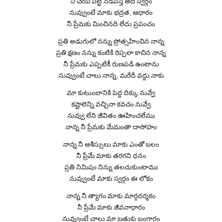
నీ చేయి పట్టి నడిపిస్తే అది స్వర్గం
నువ్వుంటే మాకు భద్రత, ఆధారం
నీ ప్రేమకు మించినది లేదు ప్రపంచం
ప్రతి అడుగులో నన్ను ప్రోత్సహించిన నాన్న
ప్రతి క్షణం నన్ను కంటికి రెప్పలా కాచిన నాన్న
నీ ప్రేమకు ఎప్పటికీ రుణపడి ఉంటాను
నువ్వుంటే చాలు నాన్న, మరేదీ వద్దు నాకు
మా కుటుంబానికి పెద్ద దిక్కు నువ్వే
కష్టాలెన్ని వచ్చినా కవచం నువ్వే
నువ్వు లేని జీవితం ఊహించలేము
నాన్న నీ ప్రేమకు మేమంతా దాసోహం
నాన్న నీ ఆశీస్సులు మాకు ఎంతో బలం
నీ ప్రేమే మాకు తరగని ధనం
ప్రతి నిమిషం నిన్ను తలచుకుంటాము
నువ్వుంటే మాకు స్వర్గం ఈ లోకం
నాన్న నీ త్యాగం మాకు మార్గదర్శకం
నీ ప్రేమే మాకు జీవనాధారం
నువ్వుంటే చాలు మా బ్రతుకు బంగారం