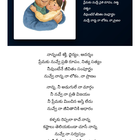
నాన్నంటే శక్తి, ధైర్యం, ఆదర్శం
ప్రేమకు నువ్వే ప్రతి రూపం, నిత్య సత్యం
నీవుంటేనే జీవితం సంపూర్ణం
నువ్వే నాన్న నా లోకం, నా ప్రాణం
నాన్న, నీ అడుగులే నా మార్గం
నీ నవ్వే నా ప్రతి విజయం
నీ ప్రేమకు మించిన ఆస్తి లేదు
నువ్వే నా జీవితానికి ఆధారం
కళ్ళకు రెప్పలా కాచే నాన్న
కష్టాలు తెలియకుండా చూసే నాన్న
నువ్వే నా సర్వస్వం