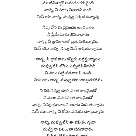
మా జీవితాల్లో ఆనందం కరువైంది
నాన్న, నీ మాట వినాలని ఉంది
మిస్ యు నాన్న, నువ్వు ఎక్కడ ఉన్నావు
నీవు లేని ఈ ప్రపంచం అంధకారం
నీ ప్రేమే మాకు జీవనాధారం
నాన్న, నీ జ్ఞాపకాలతో బ్రతుకుతున్నాము
మిస్ యు నాన్న, నిన్ను మిస్ అవుతున్నాము
నాన్న, నీ జ్ఞాపకాలు కన్నీరు పెట్టిస్తున్నాయి
నువ్వు లేని లోటు ఎప్పటికీ తీరనిది
నీ చేయి పట్టి నడవాలని ఉంది
మిస్ యు నాన్న, నువ్వు లేకుండా బ్రతకలేను
నీ చిరునవ్వు చూసి ఎంత కాలమైందో
నీ మాట వినక ఎంత కాలమైందో
నాన్న, నిన్ను చూడాలని ఆరాట పడుతున్నాను
మిస్ యు నాన్న, నీ కోసం ఎదురు చూస్తున్నాను
నాన్న, నువ్వు లేని ఈ జీవితం వృథా
నువ్వే నా బలం, నా జీవనాధారం
నీ ప్రేమతోనే పెరిగాను నాన్న