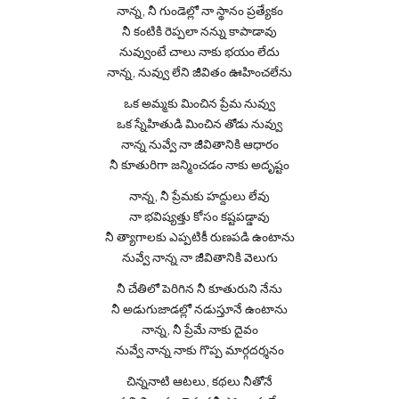
నాన్న, నీ గుండెల్లో నా స్థానం ప్రత్యేకం
నీ కంటికి రెప్పలా నన్ను కాపాడావు
నువ్వుంటే చాలు నాకు భయం లేదు
నాన్న, నువ్వు లేని జీవితం ఊహించలేను
ఒక అమ్మకు మించిన ప్రేమ నువ్వు
ఒక స్నేహితుడి మించిన తోడు నువ్వు
నాన్న నువ్వే నా జీవితానికి ఆధారం
నీ కూతురిగా జన్మించడం నాకు అదృష్టం
నాన్న, నీ ప్రేమకు హద్దులు లేవు
నా భవిష్యత్తు కోసం కష్టపడ్డావు
నీ త్యాగాలకు ఎప్పటికీ రుణపడి ఉంటాను
నువ్వే నాన్న నా జీవితానికి వెలుగు
నీ చేతిలో పెరిగిన నీ కూతురుని నేను
నీ అడుగుజాడల్లో నడుస్తూనే ఉంటాను
నాన్న, నీ ప్రేమే నాకు దైవం
నువ్వే నాన్న నాకు గొప్ప మార్గదర్శనం
చిన్ననాటి ఆటలు, కథలు నీతోనే