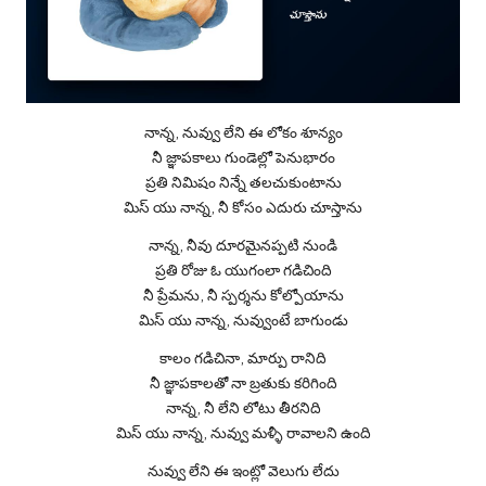
నాన్న, నువ్వు లేని ఈ లోకం శూన్యం
నీ జ్ఞాపకాలు గుండెల్లో పెనుభారం
ప్రతి నిమిషం నిన్నే తలచుకుంటాను
మిస్ యు నాన్న, నీ కోసం ఎదురు చూస్తాను
నాన్న, నీవు దూరమైనప్పటి నుండి
ప్రతి రోజు ఓ యుగంలా గడిచింది
నీ ప్రేమను, నీ స్పర్శను కోల్పోయాను
మిస్ యు నాన్న, నువ్వుంటే బాగుండు
కాలం గడిచినా, మార్పు రానిది
నీ జ్ఞాపకాలతో నా బ్రతుకు కరిగింది
నాన్న, నీ లేని లోటు తీరనిది
మిస్ యు నాన్న, నువ్వు మళ్ళీ రావాలని ఉంది
నువ్వు లేని ఈ ఇంట్లో వెలుగు లేదు