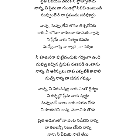
ప్రతి విజయం వెనుక నీ ప్రోత్సాహమే
నాన్న, నీ ప్రేమ నా గుండెల్లో నిలిచి ఉంటుంది
నువ్వుంటేనే నా ప్రపంచం పరిపూర్ణం
నాన్న, నువ్వు లేని లోటు తీర్చలేనిది
నాకు ఏ లోటూ రాకుండా చూసుకున్నావు
నీ ప్రేమే నాకు నిత్యం కవచం
నువ్వే నాన్న నా శ్వాస, నా సర్వం
నీ కూతురిగా పుట్టినందుకు గర్వంగా ఉంది
నువ్వు ఇచ్చిన ప్రేమకు రుణపడి ఉంటాను
నాన్న, నీ ఆశీస్సులు నాకు ఎప్పటికీ కావాలి
నువ్వే నాన్న నా జీవన గమ్యం
నాన్న, నీ చిరునవ్వు నాకు ఎంతో ధైర్యం
నీ కళ్ళల్లో ప్రేమ నాకు స్వర్గం
నువ్వుంటే చాలు నాకు భయం లేదు
నీ కూతురిని నాన్న, సదా నీకు తోడు
ప్రతి అడుగులో నా వెంట నడిచిన నాన్న
నా కలలన్నీ నిజం చేసిన నాన్న
నాన్న నీ ప్రేమకు సాటి లేదు