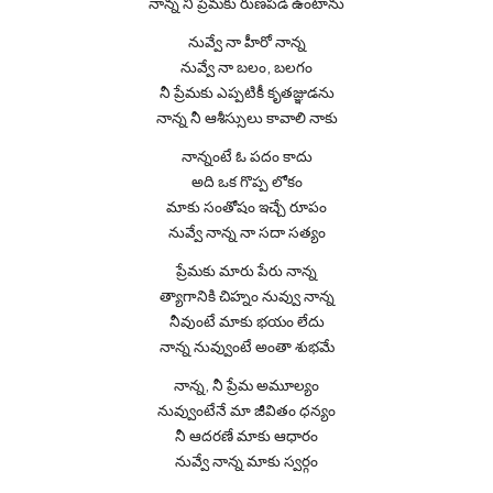
నాన్న నీ ప్రేమకు రుణపడి ఉంటాను
నువ్వే నా హీరో నాన్న
నువ్వే నా బలం, బలగం
నీ ప్రేమకు ఎప్పటికీ కృతజ్ఞుడను
నాన్న నీ ఆశీస్సులు కావాలి నాకు
నాన్నంటే ఓ పదం కాదు
అది ఒక గొప్ప లోకం
మాకు సంతోషం ఇచ్చే రూపం
నువ్వే నాన్న నా సదా సత్యం
ప్రేమకు మారు పేరు నాన్న
త్యాగానికి చిహ్నం నువ్వు నాన్న
నీవుంటే మాకు భయం లేదు
నాన్న నువ్వుంటే అంతా శుభమే
నాన్న, నీ ప్రేమ అమూల్యం
నువ్వుంటేనే మా జీవితం ధన్యం
నీ ఆదరణే మాకు ఆధారం
నువ్వే నాన్న మాకు స్వర్గం