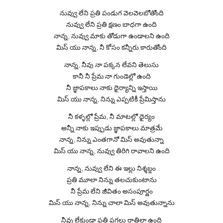
నువ్వు లేని ప్రతి పండుగ వెలవెలబోతోంది
నువ్వు లేని ప్రతి క్షణం బాధగా ఉంది
నాన్న, నువ్వు మాకు తోడుగా ఉండాలని ఉంది
మిస్ యు నాన్న, నీ కోసం కన్నీరు కారుతోంది
నాన్న, నీవు నా పక్కన లేవని తెలుసు
కానీ నీ ప్రేమ నా గుండెల్లో ఉంది
నీ జ్ఞాపకాలు నాకు ధైర్యాన్ని ఇస్తాయి
మిస్ యు నాన్న, నిన్ను ఎప్పటికీ ప్రేమిస్తాను
నీ కళ్ళల్లో ప్రేమ, నీ మాటల్లో ధైర్యం
అన్నీ నాకు ఇప్పుడు జ్ఞాపకాలు మాత్రమే
నాన్న, నిన్ను ఎంతగానో మిస్ అవుతున్నా
మిస్ యు నాన్న, నువ్వు తిరిగి రావాలని ఉంది
నాన్న, నువ్వు లేని ఈ ఇల్లు నిశ్శబ్దం
ప్రతి మూలా నిన్ను తలచుకుంటాను
నీ ప్రేమ లేని జీవితం అసంపూర్ణం
మిస్ యు నాన్న, నిన్ను చాలా మిస్ అవుతున్నాను
నీవు లేకుండా ప్రతి పగలు రాత్రిలా ఉంది