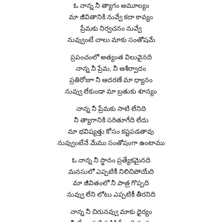
ఓ నాన్న నీ త్యాగం అమూల్యం
మా జీవితానికి నువ్వే కదా కావ్యం
ప్రేమకు నిర్వచనం నువ్వే
నువ్వుంటే చాలు మాకు సంతోషమే
ప్రపంచంలో అత్యంత విలువైనది
నాన్న నీ ప్రేమ, నీ ఆశీర్వాదం
ప్రతిరోజూ నీ ఆదరణే మా ధ్యానం
నువ్వు లేకుండా మా బ్రతుకు శూన్యం
నాన్న నీ ప్రేమకు సాటి లేనిది
నీ త్యాగానికి సరితూగేది లేదు
మా భవిష్యత్తు కోసం కష్టపడతావు
నువ్వుంటేనే మేము సంతోషంగా ఉంటాము
ఓ నాన్న నీ స్థానం ప్రత్యేకమైనది
మనసులో ఎప్పటికీ నిలిచిపోయేది
మా జీవితంలో నీ పాత్ర గొప్పది
నువ్వు లేని లోటు ఎప్పటికీ తీరనిది
నాన్న నీ చిరునవ్వు మాకు ధైర్యం