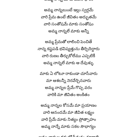
అమ్మ నాన్నలుంటే ఇల్లు స్వర్గమే
వారి ప్రేమ ఉంటే జీవితం అద్భుతమే
వారి సంతోషమే మాకు సంతోషం
అమ్మ నాన్నలే మాకు అన్నీ
అమ్మ ప్రేమతో లాలించి పెంచితే
నాన్న కష్టపడి భవిష్యత్తును తీర్చిదిద్దారు
వారి రుణం తీర్చుకోలేము ఎప్పటికీ
అమ్మ నాన్నలే మాకు ఆ దేవుళ్ళు
మాకు ఏ లోటూ రాకుండా చూసేవారు
మా ఆశలన్నీ నెరవేర్చినవారు
అమ్మ నాన్నల ప్రేమే గొప్ప వరం
వారికి మా జీవితం అంకితం
అమ్మ నాన్నల కోసమే మా ప్రయాణం
వారి ఆనందమే మా జీవిత లక్ష్యం
వారి ప్రేమే మాకు నిత్యం ప్రోత్సాహం
అమ్మ నాన్నే మాకు సకల సౌభాగ్యం
అమ్మ నాన్నల కళ్ళల్లో ప్రేమను చూడాలి