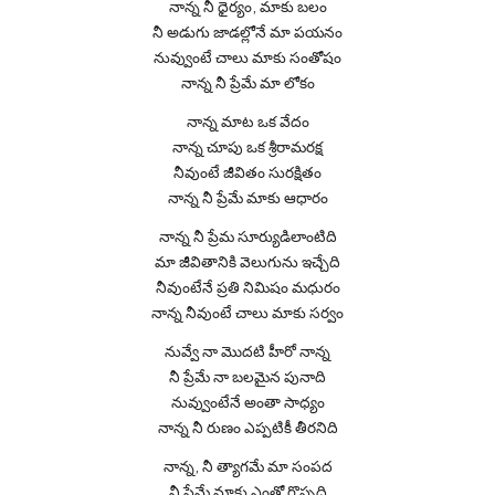
నాన్న నీ ధైర్యం, మాకు బలం
నీ అడుగు జాడల్లోనే మా పయనం
నువ్వుంటే చాలు మాకు సంతోషం
నాన్న నీ ప్రేమే మా లోకం
నాన్న మాట ఒక వేదం
నాన్న చూపు ఒక శ్రీరామరక్ష
నీవుంటే జీవితం సురక్షితం
నాన్న నీ ప్రేమే మాకు ఆధారం
నాన్న నీ ప్రేమ సూర్యుడిలాంటిది
మా జీవితానికి వెలుగును ఇచ్చేది
నీవుంటేనే ప్రతి నిమిషం మధురం
నాన్న నీవుంటే చాలు మాకు సర్వం
నువ్వే నా మొదటి హీరో నాన్న
నీ ప్రేమే నా బలమైన పునాది
నువ్వుంటేనే అంతా సాధ్యం
నాన్న నీ రుణం ఎప్పటికీ తీరనిది
నాన్న, నీ త్యాగమే మా సంపద
నీ ప్రేమే మాకు ఎంతో గొప్పది