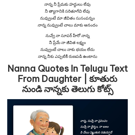
నాన్న నీ ప్రేమకు హద్దులు లేవు
నీ త్యాగానికి సరితూగేవి లేవు
నువ్వుంటే మా జీవితం సుసంపన్నం
నాన్న నువ్వుంటే చాలు మాకు ఆనందం
నువ్వే నా సూపర్ హీరో నాన్న
నీ ప్రేమే నా జీవిత లక్ష్యం
నువ్వుంటే చాలు నాకు భయం లేదు
నాన్న నీకు ఎప్పటికీ రుణపడి ఉంటాను
Nanna Quotes In Telugu Text
From Daughter | కూతురు
నుండి నాన్నకు తెలుగు కోట్స్