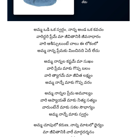
అమ్మ ఒడి ఒక స్వర్గం, నాన్న అండ ఒక కవచం
వారిద్దరి ప్రేమే మా జీవితానికి జీవనాధారం
వారి ఆశీస్సులుంటే చాలు ఈ లోకంలో
అమ్మ నాన్న ప్రేమకు మించినది ఏదీ లేదు
అమ్మ నాన్నల కష్టమే మా సుఖం
వారి ప్రేమ మాకు గొప్ప బలం
వారి త్యాగమే మా జీవిత లక్ష్యం
అమ్మ నాన్నే మాకు గొప్ప వరం
అమ్మ నాన్నల ప్రేమ అమూల్యం
వారి ఆప్యాయతే మాకు నిత్య సత్యం
వారుంటేనే మాకు సకల సౌభాగ్యం
అమ్మ నాన్నే మాకు స్వర్గం
అమ్మ చూపులో కరుణ, నాన్న మాటలో ధైర్యం
మా జీవితానికి వారే మార్గదర్శనం