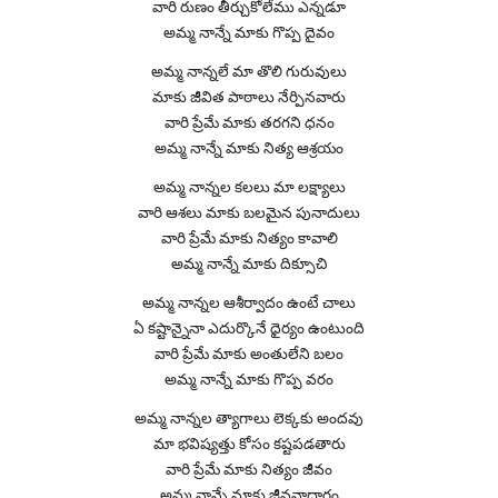
వారి రుణం తీర్చుకోలేము ఎన్నడూ
అమ్మ నాన్నే మాకు గొప్ప దైవం
అమ్మ నాన్నలే మా తొలి గురువులు
మాకు జీవిత పాఠాలు నేర్పినవారు
వారి ప్రేమే మాకు తరగని ధనం
అమ్మ నాన్నే మాకు నిత్య ఆశ్రయం
అమ్మ నాన్నల కలలు మా లక్ష్యాలు
వారి ఆశలు మాకు బలమైన పునాదులు
వారి ప్రేమే మాకు నిత్యం కావాలి
అమ్మ నాన్నే మాకు దిక్సూచి
అమ్మ నాన్నల ఆశీర్వాదం ఉంటే చాలు
ఏ కష్టాన్నైనా ఎదుర్కొనే ధైర్యం ఉంటుంది
వారి ప్రేమే మాకు అంతులేని బలం
అమ్మ నాన్నే మాకు గొప్ప వరం
అమ్మ నాన్నల త్యాగాలు లెక్కకు అందవు
మా భవిష్యత్తు కోసం కష్టపడతారు
వారి ప్రేమే మాకు నిత్యం జీవం
అమ్మ నాన్నే మాకు జీవనాధారం