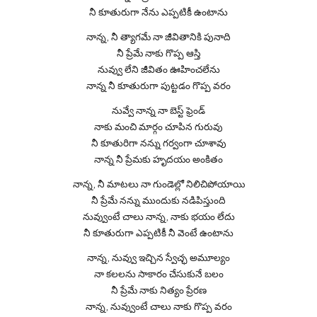
నీ కూతురుగా నేను ఎప్పటికీ ఉంటాను
నాన్న, నీ త్యాగమే నా జీవితానికి పునాది
నీ ప్రేమే నాకు గొప్ప ఆస్తి
నువ్వు లేని జీవితం ఊహించలేను
నాన్న నీ కూతురుగా పుట్టడం గొప్ప వరం
నువ్వే నాన్న నా బెస్ట్ ఫ్రెండ్
నాకు మంచి మార్గం చూపిన గురువు
నీ కూతురిగా నన్ను గర్వంగా చూశావు
నాన్న నీ ప్రేమకు హృదయం అంకితం
నాన్న, నీ మాటలు నా గుండెల్లో నిలిచిపోయాయి
నీ ప్రేమే నన్ను ముందుకు నడిపిస్తుంది
నువ్వుంటే చాలు నాన్న, నాకు భయం లేదు
నీ కూతురుగా ఎప్పటికీ నీ వెంటే ఉంటాను
నాన్న, నువ్వు ఇచ్చిన స్వేచ్ఛ అమూల్యం
నా కలలను సాకారం చేసుకునే బలం
నీ ప్రేమే నాకు నిత్యం ప్రేరణ
నాన్న, నువ్వుంటే చాలు నాకు గొప్ప వరం