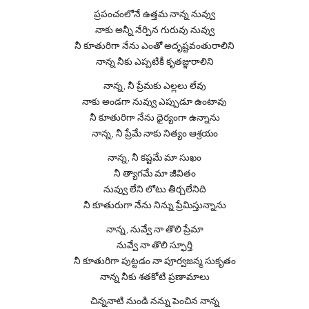
ప్రపంచంలోనే ఉత్తమ నాన్న నువ్వు
నాకు అన్నీ నేర్పిన గురువు నువ్వు
నీ కూతురిగా నేను ఎంతో అదృష్టవంతురాలిని
నాన్న నీకు ఎప్పటికీ కృతజ్ఞురాలిని
నాన్న, నీ ప్రేమకు ఎల్లలు లేవు
నాకు అండగా నువ్వు ఎప్పుడూ ఉంటావు
నీ కూతురిగా నేను ధైర్యంగా ఉన్నాను
నాన్న, నీ ప్రేమే నాకు నిత్యం ఆశ్రయం
నాన్న, నీ కష్టమే మా సుఖం
నీ త్యాగమే మా జీవితం
నువ్వు లేని లోటు తీర్చలేనిది
నీ కూతురుగా నేను నిన్ను ప్రేమిస్తున్నాను
నాన్న, నువ్వే నా తొలి ప్రేమా
నువ్వే నా తొలి స్ఫూర్తి
నీ కూతురిగా పుట్టడం నా పూర్వజన్మ సుకృతం
నాన్న నీకు శతకోటి ప్రణామాలు
చిన్ననాటి నుండి నన్ను పెంచిన నాన్న