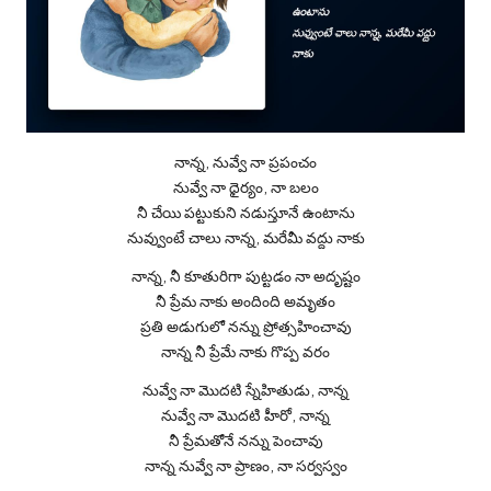
నాన్న, నువ్వే నా ప్రపంచం
నువ్వే నా ధైర్యం, నా బలం
నీ చేయి పట్టుకుని నడుస్తూనే ఉంటాను
నువ్వుంటే చాలు నాన్న, మరేమీ వద్దు నాకు
నాన్న, నీ కూతురిగా పుట్టడం నా అదృష్టం
నీ ప్రేమ నాకు అందింది అమృతం
ప్రతి అడుగులో నన్ను ప్రోత్సహించావు
నాన్న నీ ప్రేమే నాకు గొప్ప వరం
నువ్వే నా మొదటి స్నేహితుడు, నాన్న
నువ్వే నా మొదటి హీరో, నాన్న
నీ ప్రేమతోనే నన్ను పెంచావు
నాన్న నువ్వే నా ప్రాణం, నా సర్వస్వం