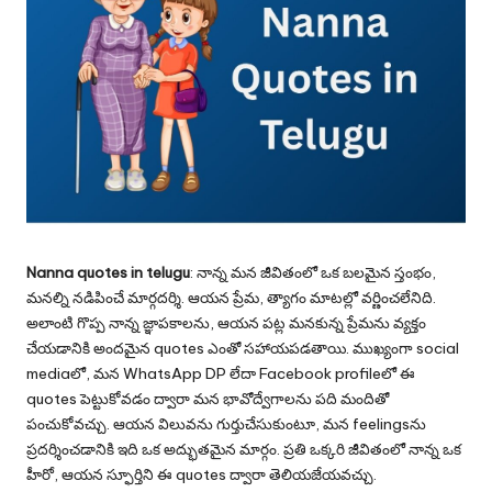
Nanna quotes in telugu
: నాన్న మన జీవితంలో ఒక బలమైన స్తంభం,
మనల్ని నడిపించే మార్గదర్శి. ఆయన ప్రేమ, త్యాగం మాటల్లో వర్ణించలేనిది.
అలాంటి గొప్ప నాన్న జ్ఞాపకాలను, ఆయన పట్ల మనకున్న ప్రేమను వ్యక్తం
చేయడానికి అందమైన quotes ఎంతో సహాయపడతాయి. ముఖ్యంగా social
mediaలో, మన WhatsApp DP లేదా Facebook profileలో ఈ
quotes పెట్టుకోవడం ద్వారా మన భావోద్వేగాలను పది మందితో
పంచుకోవచ్చు. ఆయన విలువను గుర్తుచేసుకుంటూ, మన feelingsను
ప్రదర్శించడానికి ఇది ఒక అద్భుతమైన మార్గం. ప్రతి ఒక్కరి జీవితంలో నాన్న ఒక
హీరో, ఆయన స్ఫూర్తిని ఈ quotes ద్వారా తెలియజేయవచ్చు.