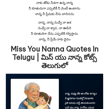
నాకు తోడు నీడగా ఉన్న నాన్న
నీ కూతురుగా ఎప్పటికీ నీ వెంటే ఉంటాను
నాన్న నీ ప్రేమకు నేను బానిసను
నాన్న, నాన్న నువ్వే నా ఆశ
నువ్వే నా శ్వాస, నా ఊపిరి
నీ కూతురిగా నేను ఎప్పటికీ గర్విస్తాను
నాన్న, నీ ప్రేమే నాకు దైవం
Miss You Nanna Quotes In
Telugu | మిస్ యు నాన్న కోట్స్
తెలుగులో