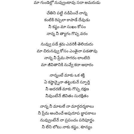
మా గుండెల్లో నువ్వుంటావు సదా అమరుడు
చేతిని పట్టి నడిపించే నాన్న
కంటికి రెప్పలా కాపాడే దేవుడు
నీ కష్టం మా సుఖం కోసం
నాన్న నీ త్యాగం గొప్ప వరం
నువ్వు పడే శ్రమ ఎవరికీ తెలియదు
మా చిరునవ్వు కోసం ఎంతైనా పడతావు
నాన్న నీ ప్రేమ సాగరం లాంటిది
మా జీవితానికి నువ్వే కదా ఆధారం
నాన్నంటే మాకు ఒక శక్తి
ఏ కష్టాన్నైనా తట్టుకునే స్ఫూర్తి
నీ ఆదరణే మాకు గొప్ప రక్షణ
నీవుంటేనే జీవితం సురక్షితం
నాన్న నీ మాటలే నా మార్గదర్శకాలు
నీ ప్రేమ అందించే అపురూప జ్ఞాపకాలు
నువ్వుంటేనే నా ప్రపంచం పరిపూర్ణం
నీ లేని లోటు నాకు కష్టం, శూన్యం