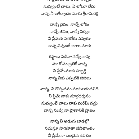
నువ్వుంటే చాలు, ఏ లోటూ లేదు
నాన్న నీ ఆశీర్వాదం మాకు శ్రీరామరక్ష
నాన్నే దైవం, నాన్నే లోకం
నాన్నే జీవం, నాన్నే సర్వం
నీ ప్రేమకు సరిలేరు ఎవ్వరూ
నాన్న నీవుంటే చాలు మాకు
కష్టాలు పడినా నవ్వే నాన్న
మా కోసం బ్రతికే నాన్న
నీ ప్రేమే మాకు స్ఫూర్తి
నాన్న నీకు ఎప్పటికీ జేజేలు
నాన్న, నీ గొప్పదనం మాటలకందనిది
నీ ప్రేమే నాకు మార్గదర్శనం
నువ్వుంటే చాలు నాకు మరేమీ వద్దు
నాన్న నువ్వే నా ప్రాణానికి ప్రాణం
నాన్న నీ అడుగు జాడల్లో
నడుస్తూ సాగిపోతా జీవితాంతం
నీ ప్రేమే నా బలమైన కవచం