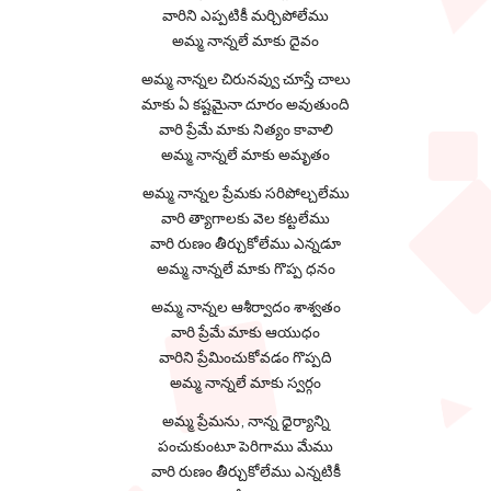
వారిని ఎప్పటికీ మర్చిపోలేము
అమ్మ నాన్నలే మాకు దైవం
అమ్మ నాన్నల చిరునవ్వు చూస్తే చాలు
మాకు ఏ కష్టమైనా దూరం అవుతుంది
వారి ప్రేమే మాకు నిత్యం కావాలి
అమ్మ నాన్నలే మాకు అమృతం
అమ్మ నాన్నల ప్రేమకు సరిపోల్చలేము
వారి త్యాగాలకు వెల కట్టలేము
వారి రుణం తీర్చుకోలేము ఎన్నడూ
అమ్మ నాన్నలే మాకు గొప్ప ధనం
అమ్మ నాన్నల ఆశీర్వాదం శాశ్వతం
వారి ప్రేమే మాకు ఆయుధం
వారిని ప్రేమించుకోవడం గొప్పది
అమ్మ నాన్నలే మాకు స్వర్గం
అమ్మ ప్రేమను, నాన్న ధైర్యాన్ని
పంచుకుంటూ పెరిగాము మేము
వారి రుణం తీర్చుకోలేము ఎన్నటికీ