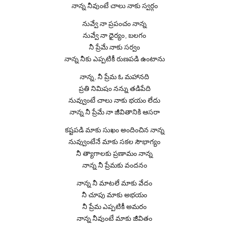
నాన్న నీవుంటే చాలు నాకు స్వర్గం
నువ్వే నా ప్రపంచం నాన్న
నువ్వే నా ధైర్యం, బలగం
నీ ప్రేమే నాకు సర్వం
నాన్న నీకు ఎప్పటికీ రుణపడి ఉంటాను
నాన్న, నీ ప్రేమ ఓ మహానది
ప్రతి నిమిషం నన్ను తడిపేది
నువ్వుంటే చాలు నాకు భయం లేదు
నాన్న నీ ప్రేమే నా జీవితానికి ఆసరా
కష్టపడి మాకు సుఖం అందించిన నాన్న
నువ్వుంటేనే మాకు సకల సౌభాగ్యం
నీ త్యాగాలకు ప్రణామం నాన్న
నాన్న నీ ప్రేమకు వందనం
నాన్న నీ మాటలే మాకు వేదం
నీ చూపు మాకు అభయం
నీ ప్రేమ ఎప్పటికీ అమరం
నాన్న నీవుంటే మాకు జీవితం