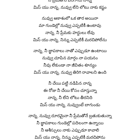
మిస్ యు నాన్న, నువ్వు లేని లోటు నాకు కష్టం
నువ్వు ఆకాశంలో ఒక తార అయినా
మా గుండెల్లో నువ్వు ఎప్పటికీ ఉంటావు
నాన్న, నీ ప్రేమకు హద్దులు లేవు
మిస్ యు నాన్న, నిన్ను ఎప్పటికీ మరచిపోలేను
నాన్న, నీ జ్ఞాపకాలు నాతో ఎప్పుడూ ఉంటాయి
నువ్వు చూపిన మార్గం నా పయనం
నీవు లేకుండా నా జీవితం శూన్యం
మిస్ యు నాన్న, నువ్వు తిరిగి రావాలని ఉంది
నీ చేయి పట్టి నడిపిన నాన్న
ఈ రోజు నీ చేయి కోసం చూస్తున్నా
నాన్న, నీ లేని లోటు తీరనిది
మిస్ యు నాన్న, నువ్వుంటే బాగుండు
నాన్న, నువ్వు దూరమైనా నీ ప్రేమతోనే బ్రతుకుతున్నా
నీ జ్ఞాపకాలు గుండెల్లో పదిలంగా ఉన్నాయి
నీ ఆశీస్సులు నాకు ఎప్పుడూ కావాలి
మిస్ యు నాన్న, నిన్ను ఎప్పటికీ మరచిపోను