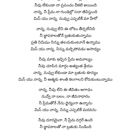
నీవు లేకుండా నా ప్రపంచం చీకటి అయింది
నాన్న, నీ ప్రేమ నా గుండెల్లో సదా జీవిస్తుంది
మిస్ యు నాన్న, నువ్వు ఎప్పటికీ మా హీరో
నాన్న, నువ్వు లేని ఈ లోటు తీర్చలేనిది
నీ జ్ఞాపకాలతోనే బ్రతుకుతున్నాము
ప్రతి నిమిషం నిన్ను తలచుకుంటూనే ఉన్నాము
మిస్ యు నాన్న, నిన్ను మర్చిపోవడం అసాధ్యం
నీవు మాకు ఇచ్చిన ప్రేమ అమూల్యం
నీవు చూపిన మార్గం అత్యంత శ్రేయం
నాన్న, నువ్వు లేకుండా మా బ్రతుకు శూన్యం
మిస్ యు నాన్న, నీ ఆత్మకు శాంతి కలగాలని కోరుకుంటున్నాము
నాన్న, నీవు లేని ఈ జీవితం అగాధం
నువ్వే నా బలం, నా జీవనాధారం
నీ ప్రేమతోనే నేను ధైర్యంగా ఉన్నాను
మిస్ యు నాన్న, నిన్ను ఎప్పటికీ మరవను
నీవు దూరమైనా, నీ ప్రేమ దగ్గరే ఉంది
నీ జ్ఞాపకాలతో నా బ్రతుకు నిండింది